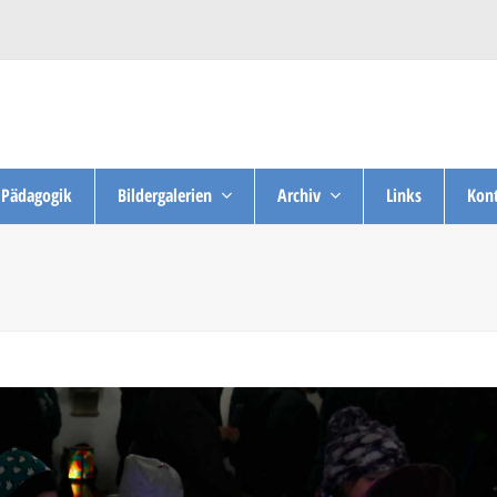
Pädagogik
Bildergalerien
Archiv
Links
Kont