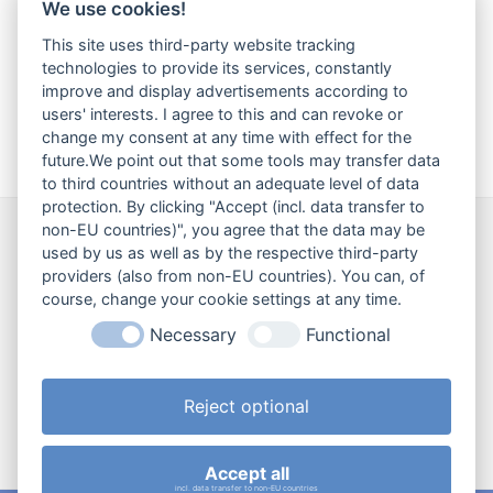
We use cookies!
Klasse 3/4b
This site uses third-party website tracking
technologies to provide its services, constantly
Klassenlehrerin:
Alexandra Gold-Steindl
improve and display advertisements according to
users' interests. I agree to this and can revoke or
change my consent at any time with effect for the
Erzieherin:
Johanna Hiebl & Katrin Dietrichsbruckner
future.We point out that some tools may transfer data
to third countries without an adequate level of data
protection. By clicking "Accept (incl. data transfer to
non-EU countries)", you agree that the data may be
Wir sind für Sie da!
used by us as well as by the respective third-party
providers (also from non-EU countries). You can, of
Haben Sie ein Anliegen? Eine Frage an
course, change your cookie settings at any time.
uns? Oder möchten Sie gerne etwas
Necessary
Functional
loswerden?
Reject optional
Kontaktaufnahme
Accept all
incl. data transfer to non-EU countries