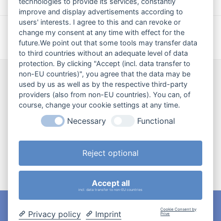
technologies to provide its services, constantly
s
improve and display advertisements according to
t
a
users' interests. I agree to this and can revoke or
g
Wir stimmen uns auf
Darstellung des Herrn
change my consent at any time with effect for the
r
future.We point out that some tools may transfer data
vorheriger
Nächster
Weihnachten ein
(Lichtmess) – Gottesdienst
a
m
to third countries without an adequate level of data
Beitrag:
Beitrag:
protection. By clicking "Accept (incl. data transfer to
non-EU countries)", you agree that the data may be
Wir sind für Sie da!
used by us as well as by the respective third-party
providers (also from non-EU countries). You can, of
Haben Sie ein Anliegen? Eine Frage an
course, change your cookie settings at any time.
uns? Oder möchten Sie gerne etwas
Necessary
Functional
loswerden?
Reject optional
Kontaktaufnahme
Accept all
incl. data transfer to non-EU countries
2026 Maria Ward Grundschule Heiligenstatt |
Cookie-
Cookie Consent by
Privacy policy
Imprint
Prive
Einstellungen ändern