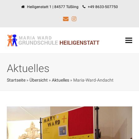
Heiligenstatt 1 | 84577 Tüßling
+49 8633-507750
E-
Instagram
Mail
Aktuelles
Startseite
»
Übersicht
»
Aktuelles
»
Maria-Ward-Andacht