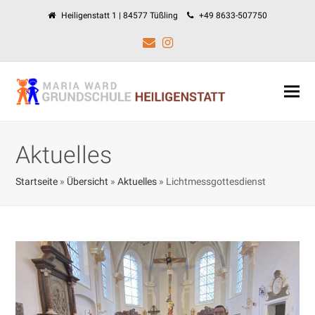
Heiligenstatt 1 | 84577 Tüßling
+49 8633-507750
E-
Instagram
Mail
Aktuelles
Startseite
»
Übersicht
»
Aktuelles
»
Lichtmessgottesdienst