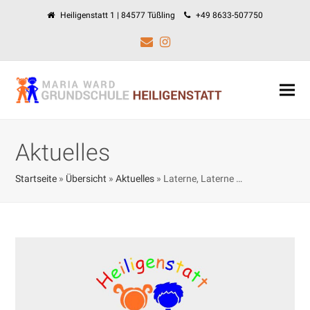
Heiligenstatt 1 | 84577 Tüßling
+49 8633-507750
E-
Instagram
Mail
Aktuelles
Startseite
»
Übersicht
»
Aktuelles
»
Laterne, Laterne …