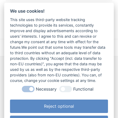
Grundschul-News
We use cookies!
This site uses third-party website tracking
I
technologies to provide its services, constantly
n
improve and display advertisements according to
s
users' interests. I agree to this and can revoke or
t
a
change my consent at any time with effect for the
g
future.We point out that some tools may transfer data
Ja, wir san mitm Radl do!
Vorlesetag 2019
r
vorheriger
Nächster
to third countries without an adequate level of data
a
Beitrag:
Beitrag:
protection. By clicking "Accept (incl. data transfer to
m
non-EU countries)", you agree that the data may be
Wir sind für Sie da!
used by us as well as by the respective third-party
providers (also from non-EU countries). You can, of
Haben Sie ein Anliegen? Eine Frage an
course, change your cookie settings at any time.
uns? Oder möchten Sie gerne etwas
Necessary
Functional
loswerden?
Reject optional
Kontaktaufnahme