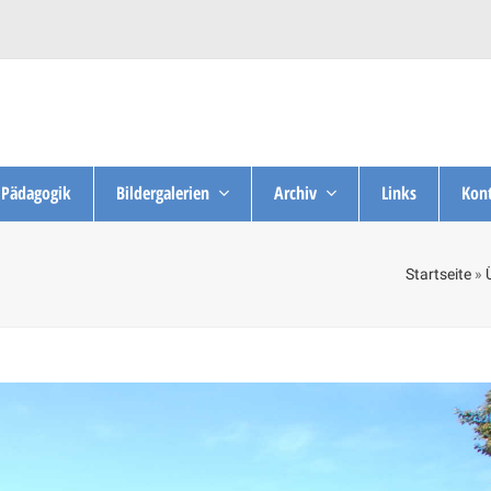
Pädagogik
Bildergalerien
Archiv
Links
Kont
Startseite
»