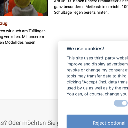
Am 06.03. haben unsere Erstklässler eine
ganz besonderen Meilenstein erreicht. 10
Schultage liegen bereits hinter…
zug
ren wir auch am Tüßlinger-
 vertreten. Mit unserem
ten Modell des neuen
We use cookies!
This site uses third-party websi
improve and display advertisemen
revoke or change my consent at 
tools may transfer data to third
clicking "Accept (incl. data tra
used by us as well as by the re
You can, of course, change your
uns? Oder möchten Sie gerne etwas loswerden?
Reject optional