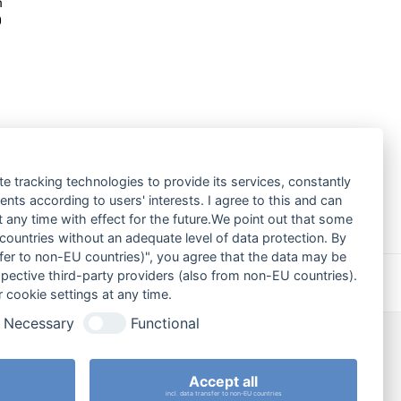
n
0
te tracking technologies to provide its services, constantly
ts according to users' interests. I agree to this and can
any time with effect for the future.We point out that some
 countries without an adequate level of data protection. By
nsfer to non-EU countries)", you agree that the data may be
spective third-party providers (also from non-EU countries).
In der Schule selbst kochen?
Nächster
 cookie settings at any time.
Beitrag:
Necessary
Functional
Kontaktaufnahme
Accept all
incl. data transfer to non-EU countries