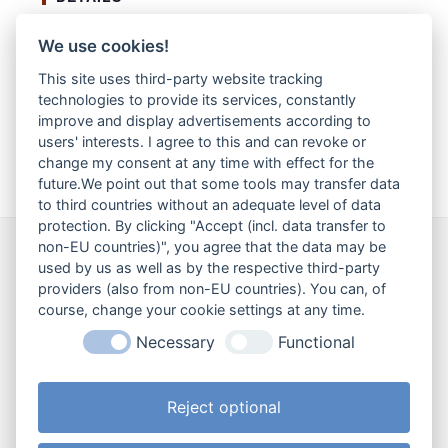
Datum:
We use cookies!
11. März 2023
Veranstaltungskategorie:
This site uses third-party website tracking
technologies to provide its services, constantly
Schulereignisse
improve and display advertisements according to
users' interests. I agree to this and can revoke or
Maria-Ward-Tag
change my consent at any time with effect for the
future.We point out that some tools may transfer data
to third countries without an adequate level of data
protection. By clicking "Accept (incl. data transfer to
non-EU countries)", you agree that the data may be
Wir sind für Sie da!
used by us as well as by the respective third-party
providers (also from non-EU countries). You can, of
Haben Sie ein Anliegen? Eine Frage an
course, change your cookie settings at any time.
uns? Oder möchten Sie gerne etwas
Necessary
Functional
loswerden?
Reject optional
Kontaktaufnahme